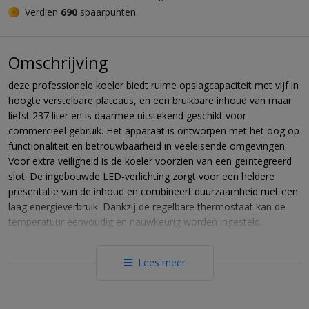
Verdien
690
spaarpunten
Omschrijving
deze professionele koeler biedt ruime opslagcapaciteit met vijf in
hoogte verstelbare plateaus, en een bruikbare inhoud van maar
liefst 237 liter en is daarmee uitstekend geschikt voor
commercieel gebruik. Het apparaat is ontworpen met het oog op
functionaliteit en betrouwbaarheid in veeleisende omgevingen.
Voor extra veiligheid is de koeler voorzien van een geïntegreerd
slot. De ingebouwde LED-verlichting zorgt voor een heldere
presentatie van de inhoud en combineert duurzaamheid met een
laag energieverbruik. Dankzij de regelbare thermostaat kan de
temperatuur eenvoudig en nauwkeurig worden ingesteld.
Daarnaast is het apparaat uitgerust met een robuust
roestvrijstalen handvat voor intensief dagelijks gebruik. De koeler
Lees meer
biedt ruimte voor circa 150 flessen van 0,5 liter