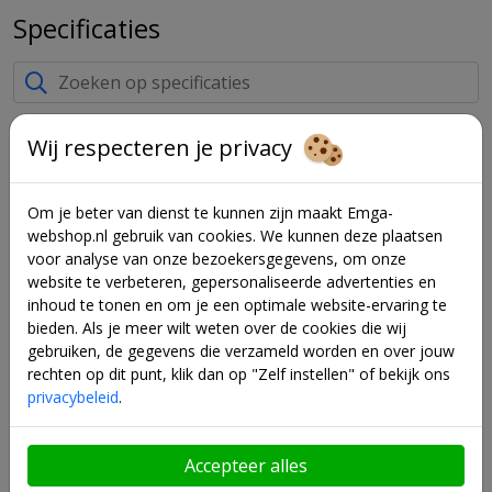
Specificaties
Wij respecteren je privacy
Kenmerken
Om je beter van dienst te kunnen zijn maakt Emga-
Koelsysteem
Geforceerd (dynamisch)
webshop.nl gebruik van cookies. We kunnen deze plaatsen
Model
tafelmodel
voor analyse van onze bezoekersgegevens, om onze
website te verbeteren, gepersonaliseerde advertenties en
Temperatuurbereik
0-10 °C
inhoud te tonen en om je een optimale website-ervaring te
bieden. Als je meer wilt weten over de cookies die wij
Bediening
Mechanisch
gebruiken, de gegevens die verzameld worden en over jouw
rechten op dit punt, klik dan op "Zelf instellen" of bekijk ons
Verlichting
privacybeleid
.
Slot
Automatische ontdooiing
Accepteer alles