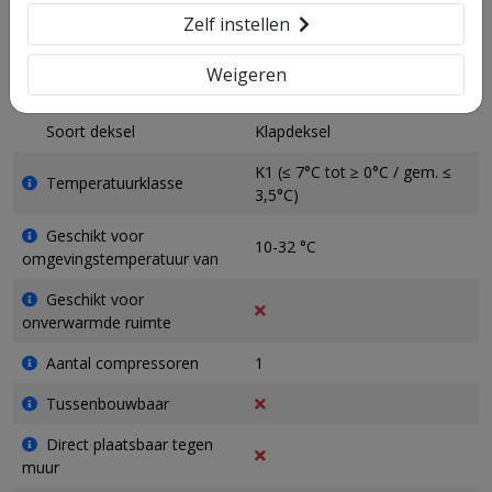
Koelmiddel
R 600a (isobutaan)
Zelf instellen
Gewicht
1001 kg
Weigeren
Geluidsniveau
42 dB(A)
Soort deksel
Klapdeksel
K1 (≤ 7°C tot ≥ 0°C / gem. ≤
Temperatuurklasse
3,5°C)
Geschikt voor
10-32 °C
omgevingstemperatuur van
Geschikt voor
onverwarmde ruimte
Aantal compressoren
1
Tussenbouwbaar
Direct plaatsbaar tegen
muur